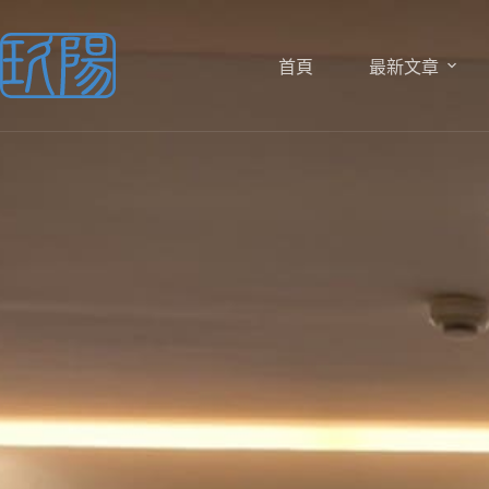
跳
至
主
首頁
最新文章
要
內
容