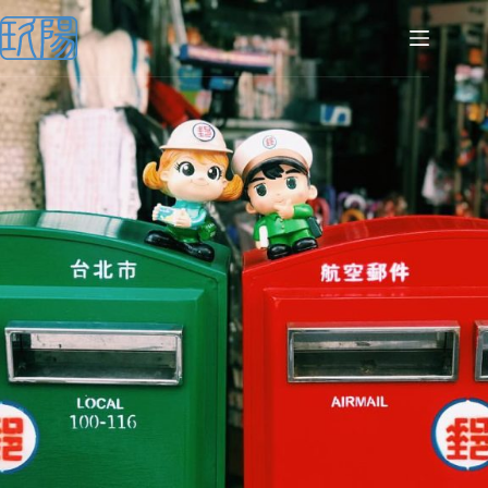
跳
至
主
要
內
容