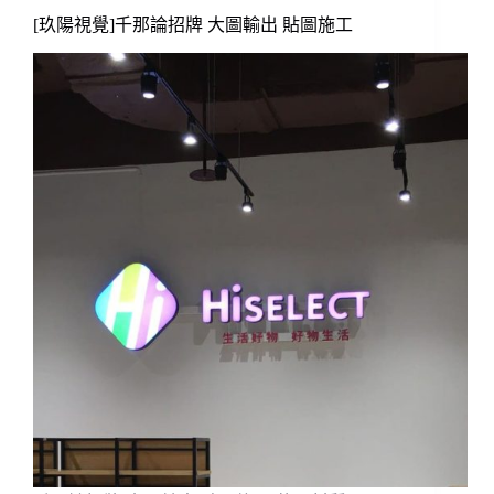
[玖陽視覺]千那論招牌 大圖輸出 貼圖施工