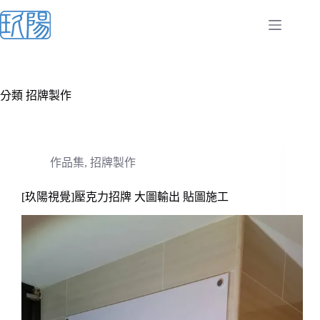
跳
至
主
要
內
容
分類
招牌製作
作品集
,
招牌製作
[玖陽視覺]壓克力招牌 大圖輸出 貼圖施工