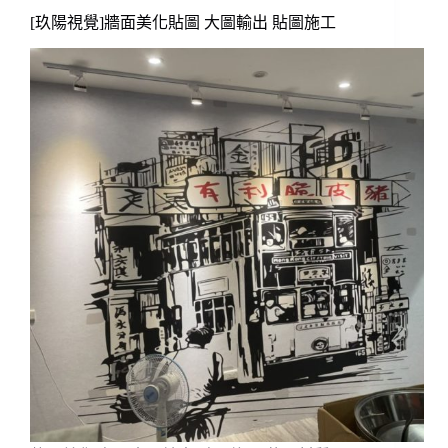
[玖陽視覺]牆面美化貼圖 大圖輸出 貼圖施工