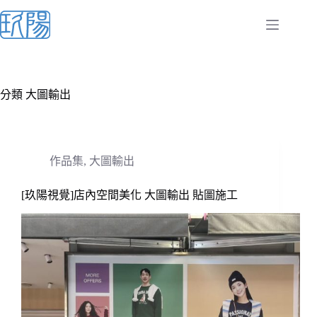
跳
至
主
要
內
容
分類
大圖輸出
作品集
,
大圖輸出
[玖陽視覺]店內空間美化 大圖輸出 貼圖施工