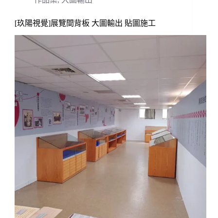
[玖陽視覺]展覽間背板 大圖輸出 貼圖施工